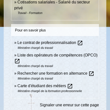
Cotisations salariales - Salarié du secteur
privé
Travail - Formation
Pour en savoir plus
open_in_new
Le contrat de professionnalisation
Ministère chargé du travail
Liste des opérateurs de compétences (OPCO)
open_in_new
Ministère chargé du travail
open_in_new
Rechercher une formation en alternance
Ministère chargé du travail
open_in_new
Carte d'étudiant des métiers
Ministère chargé de la formation professionnelle
Signaler une erreur sur cette page