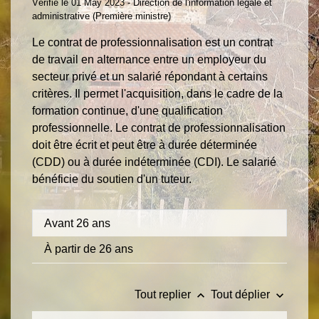
Vérifié le 01 May 2023 - Direction de l'information légale et
administrative (Première ministre)
Le contrat de professionnalisation est un contrat
de travail en alternance entre un employeur du
secteur privé et un salarié répondant à certains
critères. Il permet l'acquisition, dans le cadre de la
formation continue, d'une qualification
professionnelle. Le contrat de professionnalisation
doit être écrit et peut être à durée déterminée
(CDD) ou à durée indéterminée (CDI). Le salarié
bénéficie du soutien d'un tuteur.
Avant 26 ans
À partir de 26 ans
keyboard_arrow_up
keyboard_arrow_down
Tout replier
Tout déplier