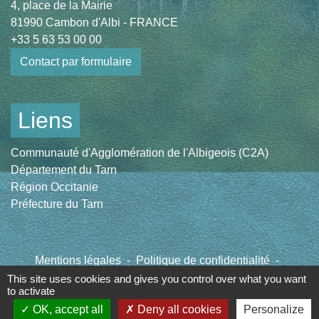
4, place de la Mairie
81990 Cambon d'Albi - FRANCE
+33 5 63 53 00 00
Contact par formulaire
Liens
Communauté d'Agglomération de l'Albigeois (C2A)
Département du Tarn
Région Occitanie
Préfecture du Tarn
Mentions légales
-
Politique de confidentialité
-
Accessibilité
-
Plan du site
-
Gestion des cookies
This site uses cookies and gives you control over what you want
to activate
OK, accept all
Deny all cookies
Personalize
Site créé en partenariat avec Réseau des Communes