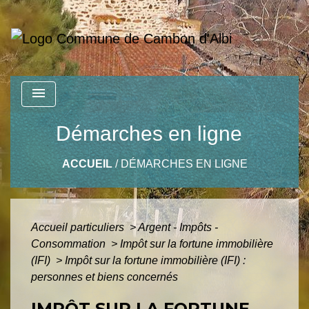
menu
Démarches en ligne
ACCUEIL
/
DÉMARCHES EN LIGNE
Accueil particuliers
>
Argent - Impôts -
Consommation
>
Impôt sur la fortune immobilière
(IFI)
>
Impôt sur la fortune immobilière (IFI) :
personnes et biens concernés
IMPÔT SUR LA FORTUNE