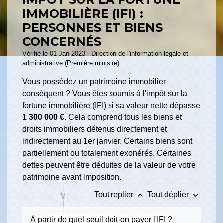
IMMOBILIÈRE (IFI) :
PERSONNES ET BIENS
CONCERNÉS
Vérifié le 01 Jan 2023 - Direction de l'information légale et
administrative (Première ministre)
Vous possédez un patrimoine immobilier
conséquent ? Vous êtes soumis à l'impôt sur la
fortune immobilière (IFI) si sa
valeur nette
dépasse
1 300 000 €
. Cela comprend tous les biens et
droits immobiliers détenus directement et
indirectement au 1
er
janvier. Certains biens sont
partiellement ou totalement exonérés. Certaines
dettes peuvent être déduites de la valeur de votre
patrimoine avant imposition.
keyboard_arrow_up
keyboard_arrow_down
Tout replier
Tout déplier
À partir de quel seuil doit-on payer l'IFI ?