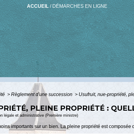
ACCUEIL
/
DÉMARCHES EN LIGNE
ité
>
Règlement d'une succession
>
Usufruit, nue-propriété, pl
RIÉTÉ, PLEINE PROPRIÉTÉ : QUEL
ion légale et administrative (Première ministre)
 moins importants sur un bien. La pleine propriété est composée