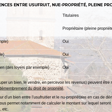
ENCES ENTRE USUFRUIT, NUE-PROPRIÉTÉ, PLEINE PR
Titulaires
Propriétaire (pleine propriét
mple)
Oui
le)
Oui
ien (des loyers par exemple)
Oui
uper un bien, le vendre, en percevoir les revenus) peuvent être rép
démembrement du droit de propriété
.
eur d'un bien entre l'usufruitier et le nu-propriétaire en cas de 
 vous permet notamment de calculer le montant sur lequel seront 
 etc.