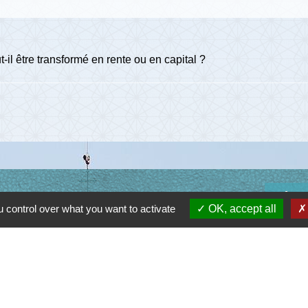
t-il être transformé en rente ou en capital ?
Lie
 control over what you want to activate
OK, accept all
Communau
Départem
Région O
Préfectu