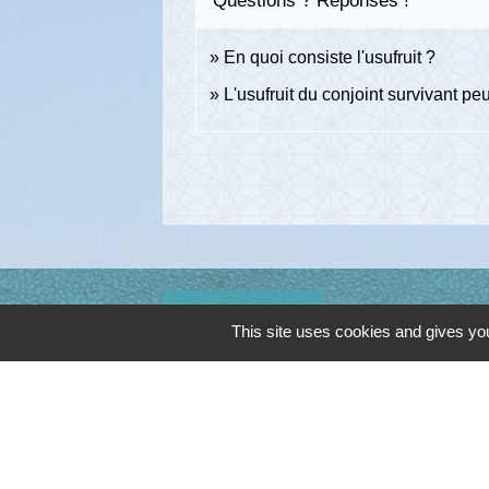
Questions ? Réponses !
En quoi consiste l'usufruit ?
L'usufruit du conjoint survivant peu
Contacts
This site uses cookies and gives you
Commune de Cambon d'Albi
4, place de la Mairie
81990 Cambon d'Albi - FRANCE
+33 5 63 53 00 00
Contact par formulaire