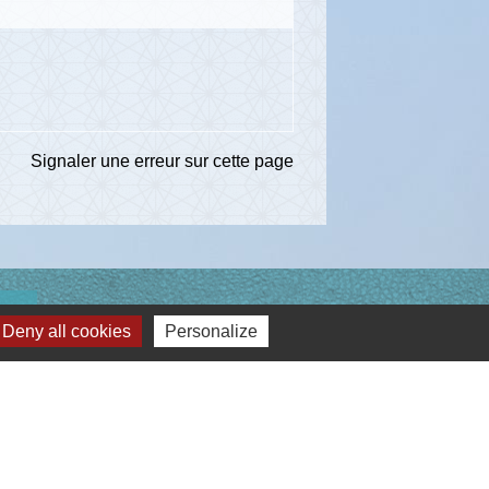
Signaler une erreur sur cette page
ns
Deny all cookies
Personalize
té d'Agglomération de l'Albigeois (C2A)
ent du Tarn
ccitanie
re du Tarn