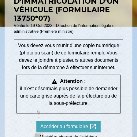
D'IMMATRICULATION D'UN
VÉHICULE (FORMULAIRE
13750*07)
Vérifié le 19 Oct 2022 - Direction de l'information légale et
administrative (Première ministre)
Vous devez vous munir d'une copie numérique
(photo ou scan) de ce formulaire rempli. Vous
devez le joindre à plusieurs autres documents
lors de la démarche à effectuer sur internet.
Attention :
warning
il n'est désormais plus possible de demander
une carte grise auprès de la préfecture ou de
la sous-préfecture.
open_in_new
Accéder au formulaire
Ministère chargé de l'intérieur