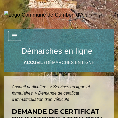
menu
Démarches en ligne
ACCUEIL
/
DÉMARCHES EN LIGNE
Accueil particuliers
>
Services en ligne et
formulaires
>
Demande de certificat
d'immatriculation d'un véhicule
DEMANDE DE CERTIFICAT