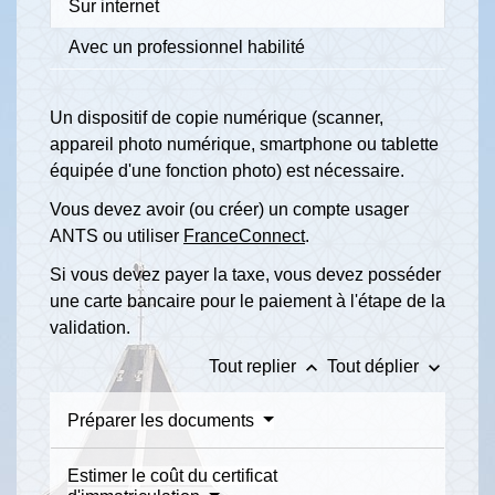
Sur internet
Avec un professionnel habilité
Un dispositif de copie numérique (scanner,
appareil photo numérique, smartphone ou tablette
équipée d'une fonction photo) est nécessaire.
Vous devez avoir (ou créer) un compte usager
ANTS ou utiliser
FranceConnect
.
Si vous devez payer la taxe, vous devez posséder
une carte bancaire pour le paiement à l'étape de la
validation.
keyboard_arrow_up
keyboard_arrow_down
Tout replier
Tout déplier
Préparer les documents
Estimer le coût du certificat