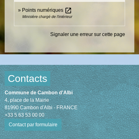
open_in_new
Points numériques
Ministère chargé de l'intérieur
Signaler une erreur sur cette page
Contacts
Commune de Cambon d'Albi
4, place de la Mairie
81990 Cambon d'Albi - FRANCE
+33 5 63 53 00 00
Contact par formulaire