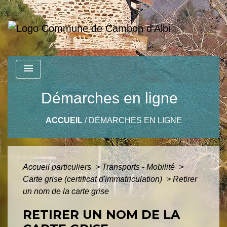
menu
Démarches en ligne
ACCUEIL
/
DÉMARCHES EN LIGNE
Accueil particuliers
>
Transports - Mobilité
>
Carte grise (certificat d'immatriculation)
>
Retirer
un nom de la carte grise
RETIRER UN NOM DE LA