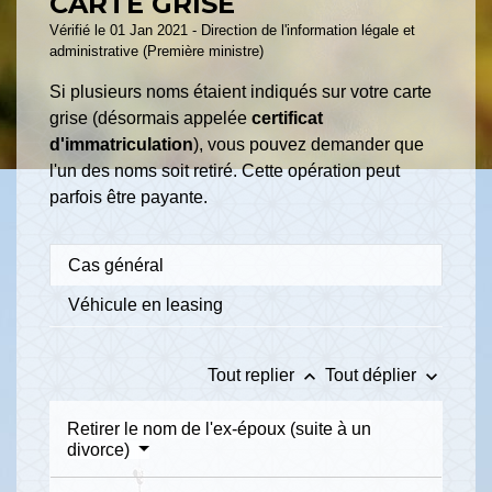
CARTE GRISE
Vérifié le 01 Jan 2021 - Direction de l'information légale et
administrative (Première ministre)
Si plusieurs noms étaient indiqués sur votre carte
grise (désormais appelée
certificat
d'immatriculation
), vous pouvez demander que
l'un des noms soit retiré. Cette opération peut
parfois être payante.
Cas général
Véhicule en leasing
keyboard_arrow_up
keyboard_arrow_down
Tout replier
Tout déplier
Retirer le nom de l'ex-époux (suite à un
divorce)