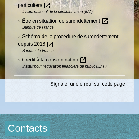
open_in_new
particuliers
Institut national de la consommation (INC)
open_in_new
Être en situation de surendettement
Banque de France
Schéma de la procédure de surendettement
open_in_new
depuis 2018
Banque de France
open_in_new
Crédit à la consommation
Institut pour l'éducation financière du public (IEFP)
Signaler une erreur sur cette page
Contacts