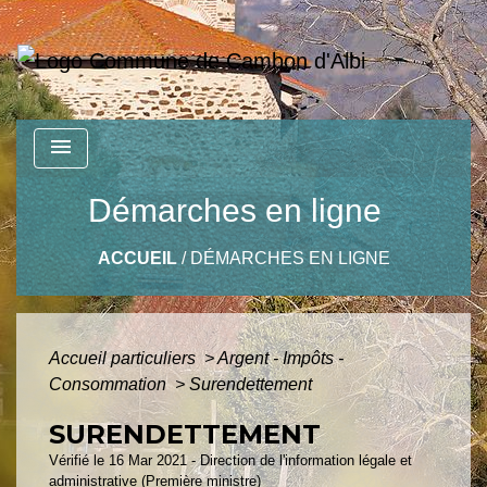
menu
Démarches en ligne
ACCUEIL
/
DÉMARCHES EN LIGNE
Accueil particuliers
>
Argent - Impôts -
Consommation
>
Surendettement
SURENDETTEMENT
Vérifié le 16 Mar 2021 - Direction de l'information légale et
administrative (Première ministre)