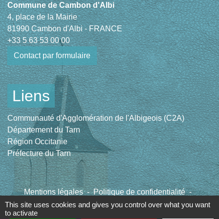
Commune de Cambon d'Albi
4, place de la Mairie
81990 Cambon d'Albi - FRANCE
+33 5 63 53 00 00
Contact par formulaire
Liens
Communauté d'Agglomération de l'Albigeois (C2A)
Département du Tarn
Région Occitanie
Préfecture du Tarn
Mentions légales
-
Politique de confidentialité
-
Accessibilité
-
Plan du site
-
Gestion des cookies
This site uses cookies and gives you control over what you want
to activate