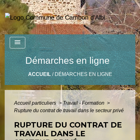
menu
Démarches en ligne
ACCUEIL
/
DÉMARCHES EN LIGNE
Accueil particuliers
>
Travail - Formation
>
Rupture du contrat de travail dans le secteur privé
RUPTURE DU CONTRAT DE
TRAVAIL DANS LE