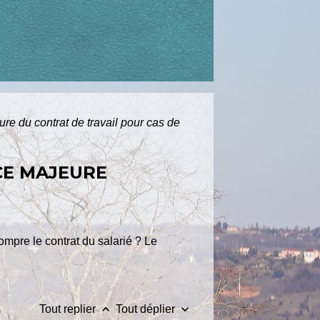
ure du contrat de travail pour cas de
CE MAJEURE
ompre le contrat du salarié ? Le
keyboard_arrow_up
keyboard_arrow_down
Tout replier
Tout déplier