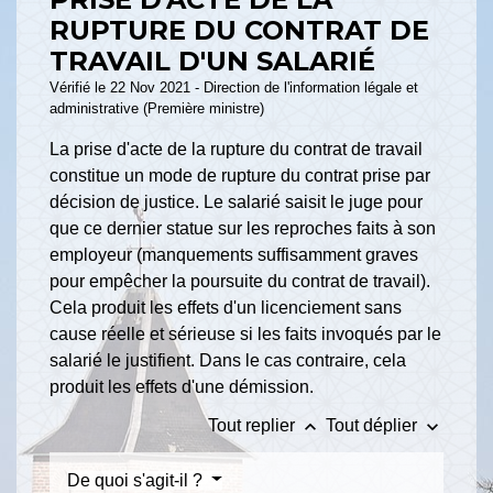
RUPTURE DU CONTRAT DE
TRAVAIL D'UN SALARIÉ
Vérifié le 22 Nov 2021 - Direction de l'information légale et
administrative (Première ministre)
La prise d'acte de la rupture du contrat de travail
constitue un mode de rupture du contrat prise par
décision de justice. Le salarié saisit le juge pour
que ce dernier statue sur les reproches faits à son
employeur (manquements suffisamment graves
pour empêcher la poursuite du contrat de travail).
Cela produit les effets d'un licenciement sans
cause réelle et sérieuse si les faits invoqués par le
salarié le justifient. Dans le cas contraire, cela
produit les effets d'une démission.
keyboard_arrow_up
keyboard_arrow_down
Tout replier
Tout déplier
De quoi s'agit-il ?