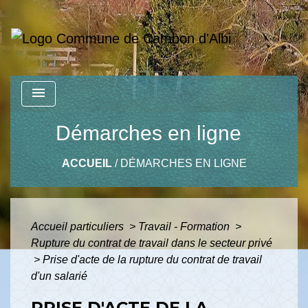
menu
Démarches en ligne
ACCUEIL
/
DÉMARCHES EN LIGNE
Accueil particuliers
>
Travail - Formation
>
Rupture du contrat de travail dans le secteur privé
>
Prise d'acte de la rupture du contrat de travail
d'un salarié
PRISE D'ACTE DE LA