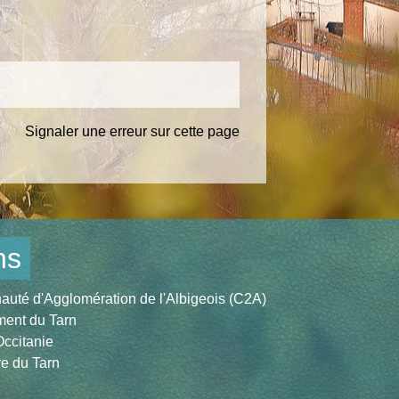
Signaler une erreur sur cette page
ns
té d'Agglomération de l'Albigeois (C2A)
ent du Tarn
ccitanie
re du Tarn