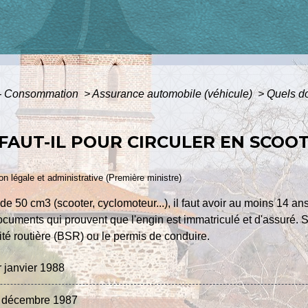
s - Consommation
>
Assurance automobile (véhicule)
>
Quels do
AUT-IL POUR CIRCULER EN SCOOT
ion légale et administrative (Première ministre)
e 50 cm3 (scooter, cyclomoteur...), il faut avoir au moins 14 an
documents qui prouvent que l'engin est immatriculé et d'assuré.
ité routière (BSR) ou le permis de conduire.
 janvier 1988
1 décembre 1987