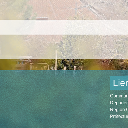
Lie
Communau
Départem
Région O
Préfectu