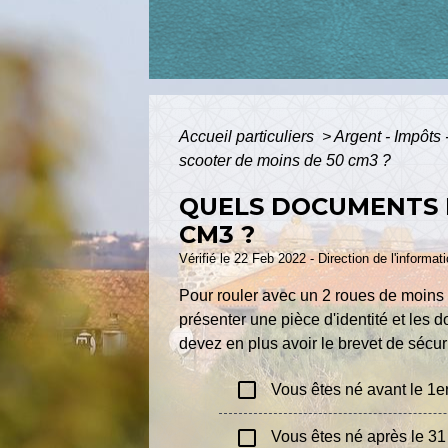
Accueil particuliers
>
Argent - Impôt
scooter de moins de 50 cm3 ?
QUELS DOCUMENTS F
CM3 ?
Vérifié le 22 Feb 2022 - Direction de l'informat
Pour rouler avec un 2 roues de moins d
présenter une pièce d'identité et les 
devez en plus avoir le brevet de sécur
check_box_outline_blank
Vous êtes né avant le 1er
check_box_outline_blank
Vous êtes né après le 3