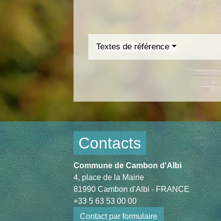
Textes de référence
Contacts
Commune de Cambon d'Albi
4, place de la Mairie
81990 Cambon d'Albi - FRANCE
+33 5 63 53 00 00
Contact par formulaire