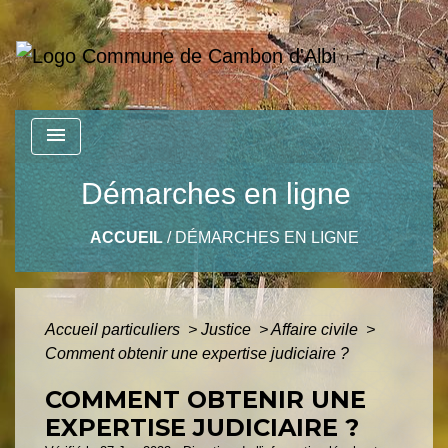
menu
Démarches en ligne
ACCUEIL
/
DÉMARCHES EN LIGNE
Accueil particuliers
>
Justice
>
Affaire civile
>
Comment obtenir une expertise judiciaire ?
COMMENT OBTENIR UNE
EXPERTISE JUDICIAIRE ?