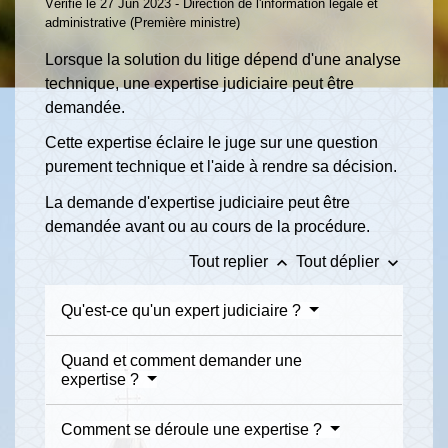
Vérifié le 27 Jun 2023 - Direction de l'information légale et
administrative (Première ministre)
Lorsque la solution du litige dépend d'une analyse
technique, une expertise judiciaire peut être
demandée.
Cette expertise éclaire le juge sur une question
purement technique et l'aide à rendre sa décision.
La demande d'expertise judiciaire peut être
demandée avant ou au cours de la procédure.
keyboard_arrow_up
keyboard_arrow_down
Tout replier
Tout déplier
Qu'est-ce qu'un expert judiciaire ?
Quand et comment demander une
expertise ?
Comment se déroule une expertise ?