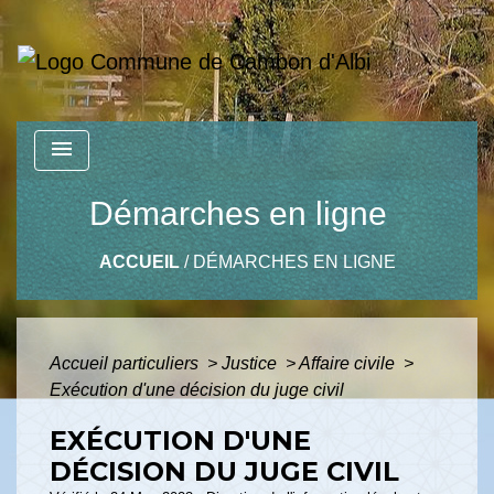
menu
Démarches en ligne
ACCUEIL
/
DÉMARCHES EN LIGNE
Accueil particuliers
>
Justice
>
Affaire civile
>
Exécution d'une décision du juge civil
EXÉCUTION D'UNE
DÉCISION DU JUGE CIVIL