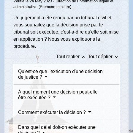
Vérifié le 24 May 2023 - Direction de l'information légale et
administrative (Première ministre)
Un jugement a été rendu par un tribunal civil et
vous souhaitez que la décision prise par le
tribunal soit exécutée, c'est-à-dire qu'elle soit mise
en application ? Nous vous expliquons la
procédure.
keyboard_arrow_up
keyboard_arrow_down
Tout replier
Tout déplier
Qu'est-ce que l'exécution d'une décision
de justice ?
À quel moment une décision peut-elle
être exécutée ?
Comment exécuter la décision ?
Dans quel délai doit-on exécuter une
décision ?