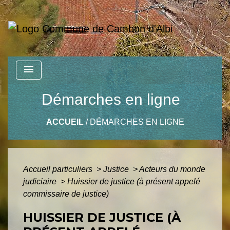
menu
Démarches en ligne
ACCUEIL
/
DÉMARCHES EN LIGNE
Accueil particuliers
>
Justice
>
Acteurs du monde
judiciaire
>
Huissier de justice (à présent appelé
commissaire de justice)
HUISSIER DE JUSTICE (À