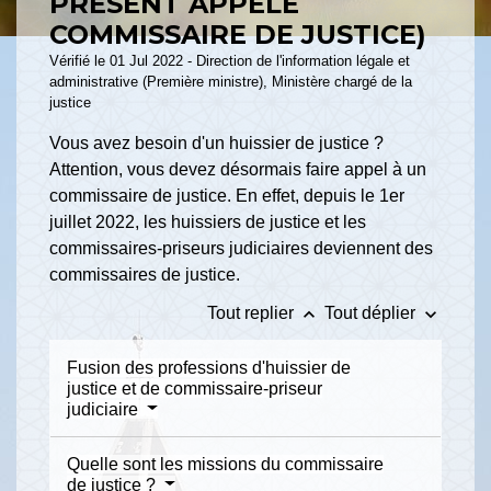
PRÉSENT APPELÉ
COMMISSAIRE DE JUSTICE)
Vérifié le 01 Jul 2022 - Direction de l'information légale et
administrative (Première ministre), Ministère chargé de la
justice
Vous avez besoin d'un huissier de justice ?
Attention, vous devez désormais faire appel à un
commissaire de justice. En effet, depuis le 1
er
juillet 2022, les huissiers de justice et les
commissaires-priseurs judiciaires deviennent des
commissaires de justice.
keyboard_arrow_up
keyboard_arrow_down
Tout replier
Tout déplier
Fusion des professions d'huissier de
justice et de commissaire-priseur
judiciaire
Quelle sont les missions du commissaire
de justice ?