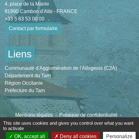
4, place de la Mairie
81990 Cambon d'Albi - FRANCE
+33 5 63 53 00 00
Contact par formulaire
Liens
Communauté d'Agglomération de l'Albigeois (C2A)
Département du Tarn
Région Occitanie
Préfecture du Tarn
Mentions légales
-
Politique de confidentialité
-
Accessibilité
-
Plan du site
-
Gestion des cookies
This site uses cookies and gives you control over what you want
to activate
OK, accept all
Deny all cookies
Personalize
Site créé en partenariat avec Réseau des Communes