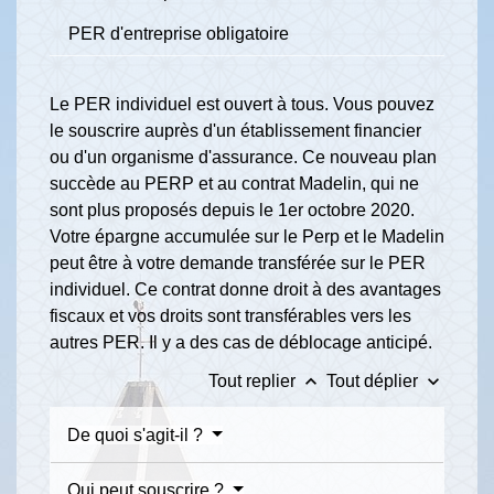
PER d'entreprise obligatoire
Le PER individuel est ouvert à tous. Vous pouvez
le souscrire auprès d'un établissement financier
ou d'un organisme d'assurance. Ce nouveau plan
succède au PERP et au contrat Madelin, qui ne
sont plus proposés depuis le 1
er
octobre 2020.
Votre épargne accumulée sur le Perp et le Madelin
peut être à votre demande transférée sur le PER
individuel. Ce contrat donne droit à des avantages
fiscaux et vos droits sont transférables vers les
autres PER. Il y a des cas de déblocage anticipé.
keyboard_arrow_up
keyboard_arrow_down
Tout replier
Tout déplier
De quoi s'agit-il ?
Qui peut souscrire ?