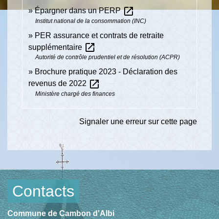
open_in_new
Épargner dans un PERP
Institut national de la consommation (INC)
PER assurance et contrats de retraite
open_in_new
supplémentaire
Autorité de contrôle prudentiel et de résolution (ACPR)
Brochure pratique 2023 - Déclaration des
open_in_new
revenus de 2022
Ministère chargé des finances
Signaler une erreur sur cette page
Contacts
Commune de Cambon d'Albi