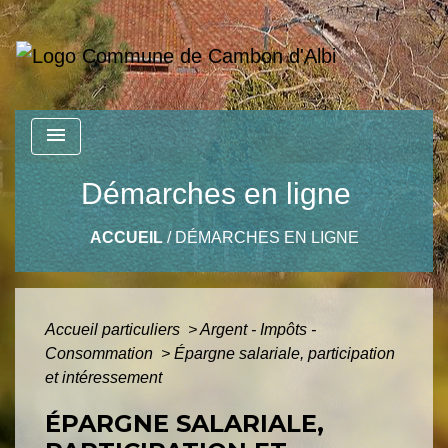
menu
Démarches en ligne
ACCUEIL
/
DÉMARCHES EN LIGNE
Accueil particuliers
>
Argent - Impôts -
Consommation
>
Épargne salariale, participation
et intéressement
ÉPARGNE SALARIALE,