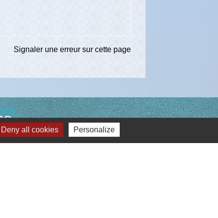
Signaler une erreur sur cette page
ns
Deny all cookies
Personalize
té d'Agglomération de l'Albigeois (C2A)
ent du Tarn
ccitanie
re du Tarn