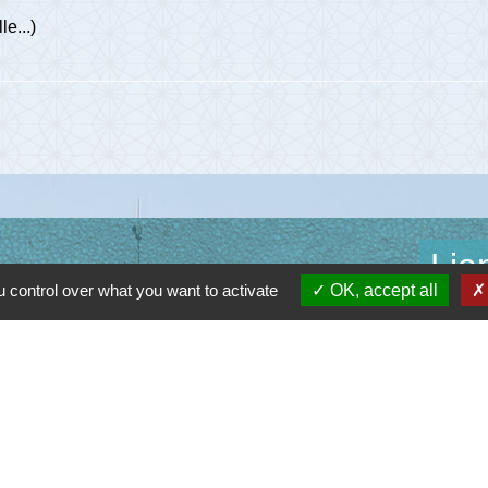
le...)
Lie
 control over what you want to activate
OK, accept all
Communau
Départem
Région O
Préfectu