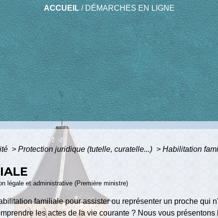
ACCUEIL
/
DÉMARCHES EN LIGNE
ité
>
Protection juridique (tutelle, curatelle...)
>
Habilitation fami
IALE
ion légale et administrative (Première ministre)
ilitation familiale pour assister ou représenter un proche qui 
comprendre les actes de la vie courante ? Nous vous présentons l