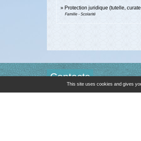
Protection juridique (tutelle, curatel
Famille - Scolarité
Contacts
This site uses cookies and gives you
Commune de Cambon d'Albi
4, place de la Mairie
81990 Cambon d'Albi - FRANCE
+33 5 63 53 00 00
Contact par formulaire