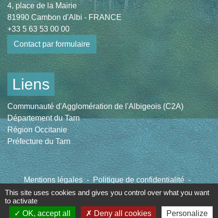
4, place de la Mairie
81990 Cambon d'Albi - FRANCE
+33 5 63 53 00 00
Contact par formulaire
Liens
Communauté d'Agglomération de l'Albigeois (C2A)
Département du Tarn
Région Occitanie
Préfecture du Tarn
Mentions légales
-
Politique de confidentialité
-
Accessibilité
-
Plan du site
-
Gestion des cookies
This site uses cookies and gives you control over what you want
to activate
OK, accept all
Deny all cookies
Personalize
Site créé en partenariat avec Réseau des Communes