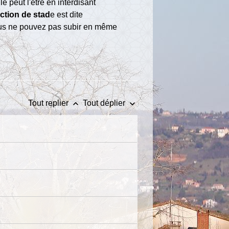
e peut l'être en interdisant
iction de st
ad
e est dite
 Vous ne pouvez pas subir en même
keyboard_arrow_up
keyboard_arrow_down
Tout replier
Tout déplier