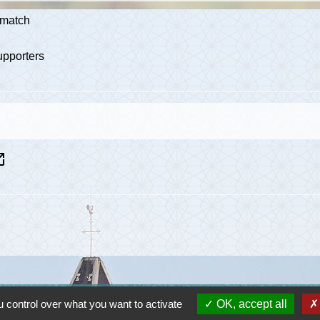
 match
upporters
n_new
 control over what you want to activate
OK, accept all
Lie