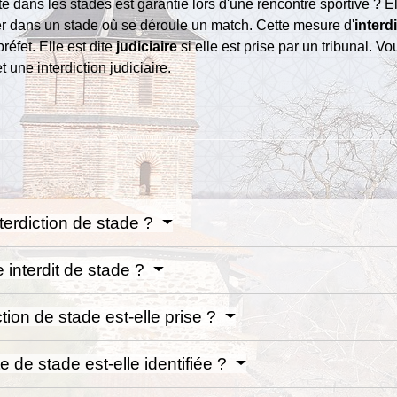
 dans les stades est garantie lors d'une rencontre sportive ? Ell
er dans un stade où se déroule un match. Cette mesure d'
interd
préfet. Elle est dite
judiciaire
si elle est prise par un tribunal.
 une interdiction judiciaire.
terdiction de stade ?
e interdit de stade ?
ion de stade est-elle prise ?
 de stade est-elle identifiée ?