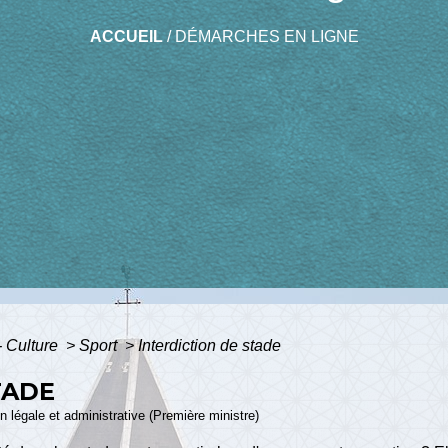
ACCUEIL
/
DÉMARCHES EN LIGNE
 - Culture
>
Sport
>
Interdiction de stade
TADE
ion légale et administrative (Première ministre)