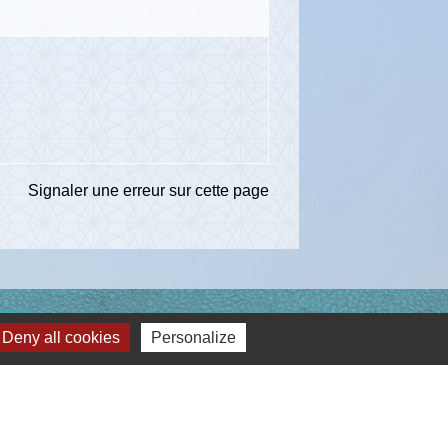
Signaler une erreur sur cette page
ns
Deny all cookies
Personalize
té d'Agglomération de l'Albigeois (C2A)
ent du Tarn
ccitanie