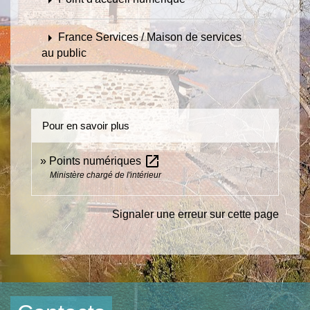
arrow_right
France Services / Maison de services
au public
Pour en savoir plus
open_in_new
Points numériques
Ministère chargé de l'intérieur
Signaler une erreur sur cette page