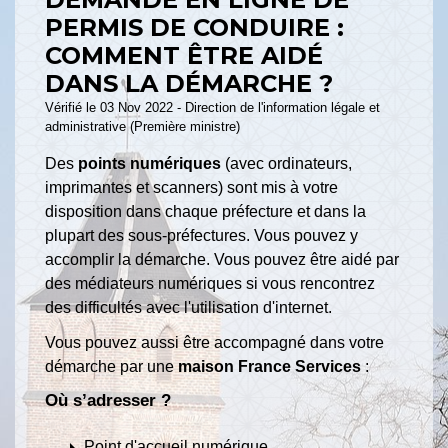
PERMIS DE CONDUIRE :
COMMENT ÊTRE AIDÉ
DANS LA DÉMARCHE ?
Vérifié le 03 Nov 2022 - Direction de l'information légale et
administrative (Première ministre)
Des
points numériques
(avec ordinateurs,
imprimantes et scanners) sont mis à votre
disposition dans chaque préfecture et dans la
plupart des sous-préfectures. Vous pouvez y
accomplir la démarche. Vous pouvez être aidé par
des médiateurs numériques si vous rencontrez
des difficultés avec l'utilisation d'internet.
Vous pouvez aussi être accompagné dans votre
démarche par une
maison France Services
:
Où s’adresser ?
arrow_right
Point d'accueil numérique