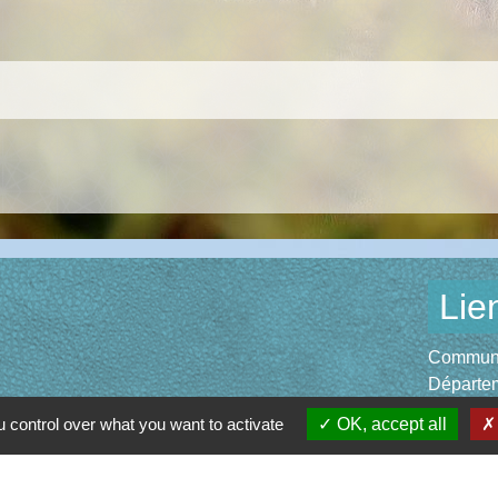
Lie
Communau
Départem
Région O
 control over what you want to activate
OK, accept all
Préfectu