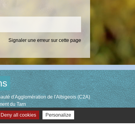
Signaler une erreur sur cette page
ns
té d'Agglomération de l'Albigeois (C2A)
ent du Tarn
ccitanie
Deny all cookies
Personalize
re du Tarn