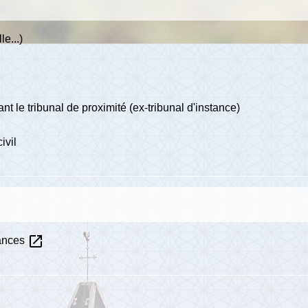
le...)
t le tribunal de proximité (ex-tribunal d'instance)
ivil
open_in_new
éances