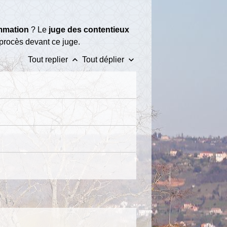
ommation
? Le
juge des contentieux
procès devant ce juge.
keyboard_arrow_up
keyboard_arrow_down
Tout replier
Tout déplier