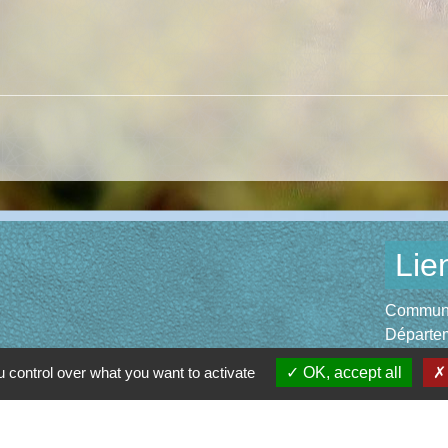
Lie
Communau
Départem
Région O
 control over what you want to activate
OK, accept all
Préfectu