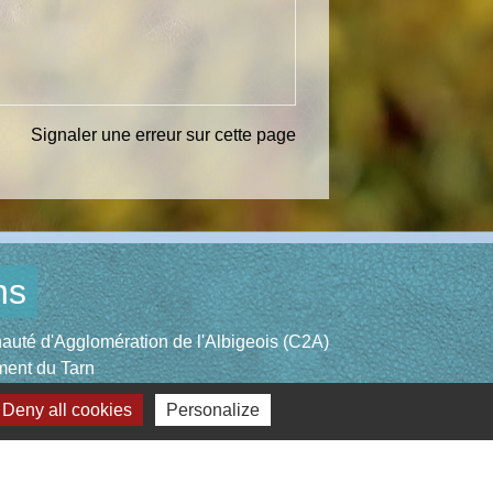
Signaler une erreur sur cette page
ns
té d'Agglomération de l'Albigeois (C2A)
ent du Tarn
ccitanie
Deny all cookies
Personalize
re du Tarn