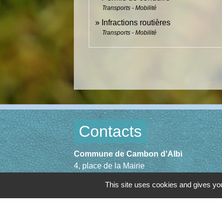
Transports - Mobilité
Infractions routières
Transports - Mobilité
Contacts
Commune de Cambon d'Albi
4, place de la Mairie
81990 Cambon d'Albi - FRANCE
This site uses cookies and gives you
+33 5 63 53 00 00
Contact par formulaire