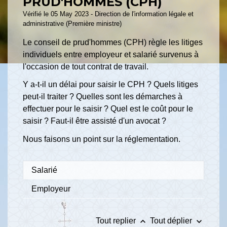
PRUD'HOMMES (CPH)
Vérifié le 05 May 2023 - Direction de l'information légale et
administrative (Première ministre)
Le conseil de prud'hommes (CPH) règle les litiges
individuels entre employeur et salarié survenus à
l'occasion de tout contrat de travail.
Y a-t-il un délai pour saisir le CPH ? Quels litiges
peut-il traiter ? Quelles sont les démarches à
effectuer pour le saisir ? Quel est le coût pour le
saisir ? Faut-il être assisté d'un avocat ?
Nous faisons un point sur la réglementation.
Salarié
Employeur
keyboard_arrow_up
keyboard_arrow_down
Tout replier
Tout déplier