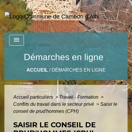
menu
Démarches en ligne
ACCUEIL
/
DÉMARCHES EN LIGNE
Accueil particuliers
>
Travail - Formation
>
Conflits du travail dans le secteur privé
>
Saisir le
conseil de prud'hommes (CPH)
SAISIR LE CONSEIL DE