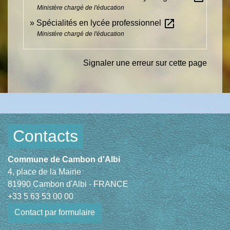
Ministère chargé de l'éducation
open_in_new
Spécialités en lycée professionnel
Ministère chargé de l'éducation
Signaler une erreur sur cette page
Contacts
Commune de Cambon d'Albi
4, place de la Mairie
81990 Cambon d'Albi - FRANCE
+33 5 63 53 00 00
Contact par formulaire