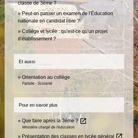
classe de 3ème ?
Peut-on passer un examen de l'Éducation
nationale en candidat libre ?
Collège et lycée : qu'est-ce qu'un projet
d'établissement ?
Et aussi
Orientation au collège
Famille - Scolarité
Pour en savoir plus
open_in_new
Que faire après la 3ème ?
Ministère chargé de l'éducation
open_in_new
Présentation des classes en lycée général