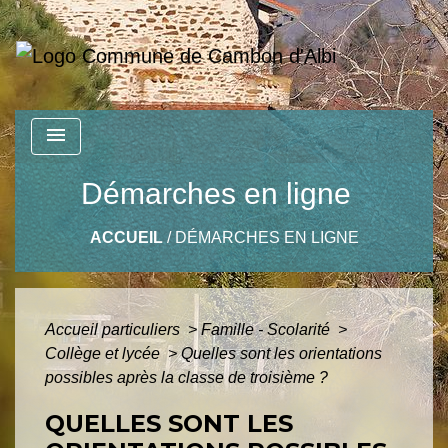
menu
Démarches en ligne
ACCUEIL
/
DÉMARCHES EN LIGNE
Accueil particuliers
>
Famille - Scolarité
>
Collège et lycée
>
Quelles sont les orientations
possibles après la classe de troisième ?
QUELLES SONT LES