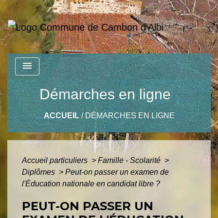
menu
Démarches en ligne
ACCUEIL
/
DÉMARCHES EN LIGNE
Accueil particuliers
>
Famille - Scolarité
>
Diplômes
>
Peut-on passer un examen de
l'Éducation nationale en candidat libre ?
PEUT-ON PASSER UN