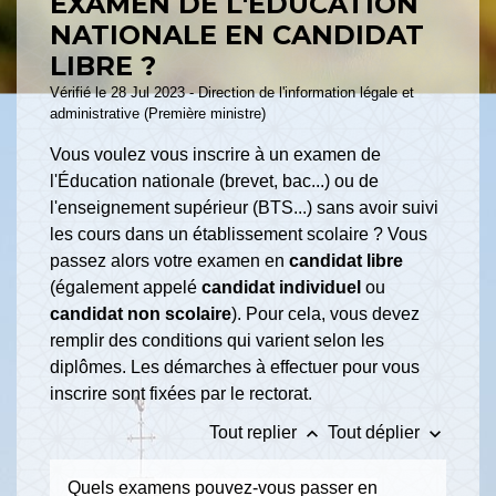
EXAMEN DE L'ÉDUCATION
NATIONALE EN CANDIDAT
LIBRE ?
Vérifié le 28 Jul 2023 - Direction de l'information légale et
administrative (Première ministre)
Vous voulez vous inscrire à un examen de
l'Éducation nationale (brevet, bac...) ou de
l'enseignement supérieur (BTS...) sans avoir suivi
les cours dans un établissement scolaire ? Vous
passez alors votre examen en
candidat libre
(également appelé
candidat individuel
ou
candidat non scolaire
). Pour cela, vous devez
remplir des conditions qui varient selon les
diplômes. Les démarches à effectuer pour vous
inscrire sont fixées par le rectorat.
keyboard_arrow_up
keyboard_arrow_down
Tout replier
Tout déplier
Quels examens pouvez-vous passer en