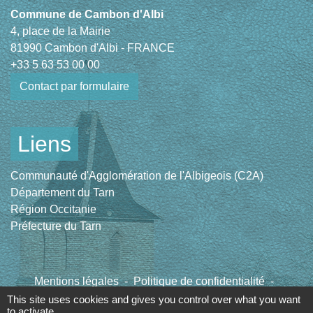
Commune de Cambon d'Albi
4, place de la Mairie
81990 Cambon d'Albi - FRANCE
+33 5 63 53 00 00
Contact par formulaire
Liens
Communauté d'Agglomération de l'Albigeois (C2A)
Département du Tarn
Région Occitanie
Préfecture du Tarn
Mentions légales
-
Politique de confidentialité
-
Accessibilité
-
Plan du site
-
Gestion des cookies
This site uses cookies and gives you control over what you want
to activate