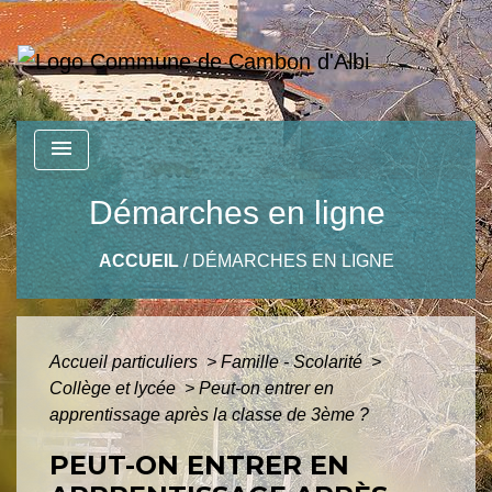
menu
Démarches en ligne
ACCUEIL
/
DÉMARCHES EN LIGNE
Accueil particuliers
>
Famille - Scolarité
>
Collège et lycée
>
Peut-on entrer en
apprentissage après la classe de 3ème ?
PEUT-ON ENTRER EN