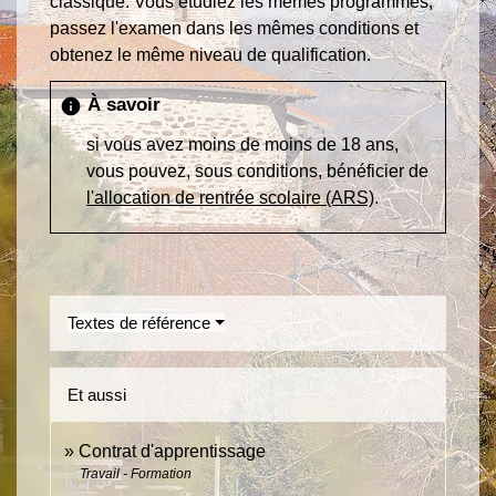
classique. Vous étudiez les mêmes programmes,
passez l'examen dans les mêmes conditions et
obtenez le même niveau de qualification.
À savoir
info
si vous avez moins de moins de 18 ans,
vous pouvez, sous conditions, bénéficier de
l'allocation de rentrée scolaire (ARS)
.
Textes de référence
Et aussi
Contrat d'apprentissage
Travail - Formation