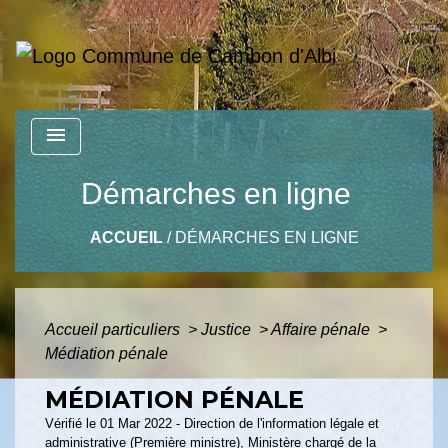
menu
Démarches en ligne
ACCUEIL
/
DÉMARCHES EN LIGNE
Accueil particuliers
>
Justice
>
Affaire pénale
>
Médiation pénale
MÉDIATION PÉNALE
Vérifié le 01 Mar 2022 - Direction de l'information légale et
administrative (Première ministre), Ministère chargé de la