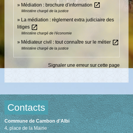
open_in_new
Médiation : brochure d'information
Ministère chargé de la justice
La médiation : règlement extra judiciaire des
open_in_new
litiges
Ministère chargé de l'économie
open_in_new
Médiateur civil : tout connaître sur le métier
Ministère chargé de la justice
Signaler une erreur sur cette page
Contacts
Commune de Cambon d'Albi
4, place de la Mairie