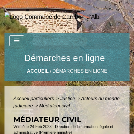
menu
Démarches en ligne
ACCUEIL
/
DÉMARCHES EN LIGNE
Accueil particuliers
>
Justice
>
Acteurs du monde
judiciaire
>
Médiateur civil
MÉDIATEUR CIVIL
Vérifié le 24 Feb 2023 - Direction de l'information légale et
administrative (Première ministre)