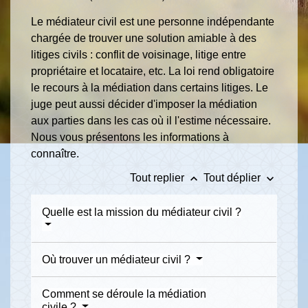
Le médiateur civil est une personne indépendante
chargée de trouver une solution amiable à des
litiges civils : conflit de voisinage, litige entre
propriétaire et locataire, etc. La loi rend obligatoire
le recours à la médiation dans certains litiges. Le
juge peut aussi décider d'imposer la médiation
aux parties dans les cas où il l'estime nécessaire.
Nous vous présentons les informations à
connaître.
keyboard_arrow_up
keyboard_arrow_down
Tout replier
Tout déplier
Quelle est la mission du médiateur civil ?
Où trouver un médiateur civil ?
Comment se déroule la médiation
civile ?