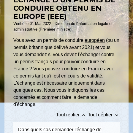
CONDUIRE OBTENU EN
EUROPE (EEE)
Vérifié le 01 Mar 2022 - Direction de l'information légale et
administrative (Première ministre)
Vous avez un permis de conduire
européen
(ou un
permis britannique délivré avant 2021) et vous
vous demandez si vous devez l'échanger contre
un permis français pour pouvoir conduire en
France ? Vous pouvez conduire en France avec
ce permis tant qu'il est en cours de validité.
L'échange est nécessaire uniquement dans
quelques cas. Nous vous indiquons les cas
concernés et comment faire la demande
d'échange.
keyboard_arrow_up
keyboard_arrow_down
Tout replier
Tout déplier
Dans quels cas demander l'échange de