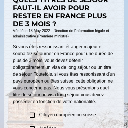
FAUT-IL AVOIR POUR
RESTER EN FRANCE PLUS
DE 3 MOIS ?
Vérifié le 18 May 2022 - Direction de l'information légale et
administrative (Première ministre)
Si vous êtes ressortissant étranger majeur et
souhaitez séjourner en France pour une durée de
plus de 3 mois, vous devez détenir
obligatoirement un visa de long séjour ou un titre
de séjour. Toutefois, si vous êtes ressortissant d'un
pays européen ou êtes suisse, cette obligation ne
vous concerne pas. Nous vous présentons quel
titre de séjour ou visa long séjour vous devez
posséder en fonction de votre nationalité.
check_box_outline_blank
Citoyen européen ou suisse