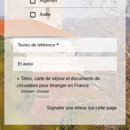
check_box_outline_blank
Algérien
check_box_outline_blank
Autre
Textes de référence
Et aussi
Titres, carte de séjour et documents de
circulation pour étranger en France
Étranger - Europe
Signaler une erreur sur cette page