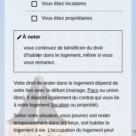
check_box_outline_blank
Vous étiez locataires
check_box_outline_blank
Vous étiez propriétaires
À noter
edit
vous continuez de bénéficier du droit
d'habiter dans le logement, même si vous
vous remariez.
Votre droit de rester dans le logement dépend de
votre lien avec le défunt (mariage,
Pacs
ou union
libre). Il dépend également du contrat qui vous lie
à votre logement (
location
ou propriété).
Selon votre situation, vous pourrez soit rester
temporairement dans les lieux, soit habiter le
logement à vie. L'occupation du logement peut