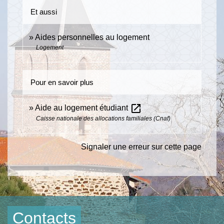
Et aussi
Aides personnelles au logement
Logement
Pour en savoir plus
open_in_new
Aide au logement étudiant
Caisse nationale des allocations familiales (Cnaf)
Signaler une erreur sur cette page
Contacts