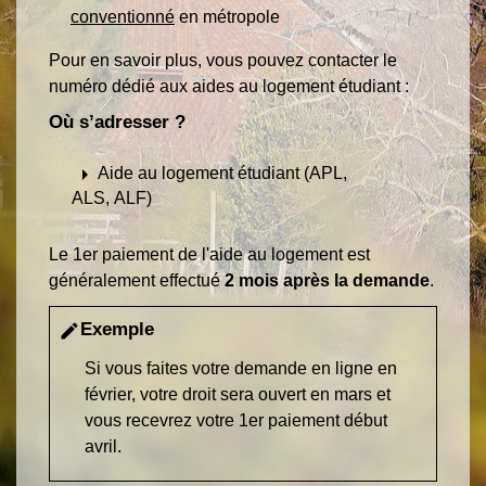
conventionné
en métropole
Pour en savoir plus, vous pouvez contacter le
numéro dédié aux aides au logement étudiant :
Où s’adresser ?
arrow_right
Aide au logement étudiant (APL,
ALS, ALF)
Le 1
er
paiement de l'aide au logement est
généralement effectué
2 mois après la demande
.
Exemple
edit
Si vous faites votre demande en ligne en
février, votre droit sera ouvert en mars et
vous recevrez votre 1
er
paiement début
avril.