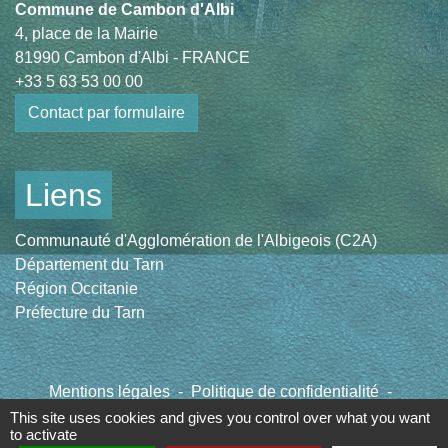
Commune de Cambon d'Albi
4, place de la Mairie
81990 Cambon d'Albi - FRANCE
+33 5 63 53 00 00
Contact par formulaire
Liens
Communauté d'Agglomération de l'Albigeois (C2A)
Département du Tarn
Région Occitanie
Préfecture du Tarn
Mentions légales
-
Politique de confidentialité
-
Accessibilité
-
Plan du site
-
Gestion des cookies
This site uses cookies and gives you control over what you want
to activate