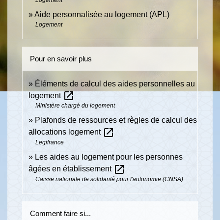
Aide personnalisée au logement (APL)
Logement
Pour en savoir plus
Éléments de calcul des aides personnelles au
open_in_new
logement
Ministère chargé du logement
Plafonds de ressources et règles de calcul des
open_in_new
allocations logement
Legifrance
Les aides au logement pour les personnes
open_in_new
âgées en établissement
Caisse nationale de solidarité pour l'autonomie (CNSA)
Comment faire si...