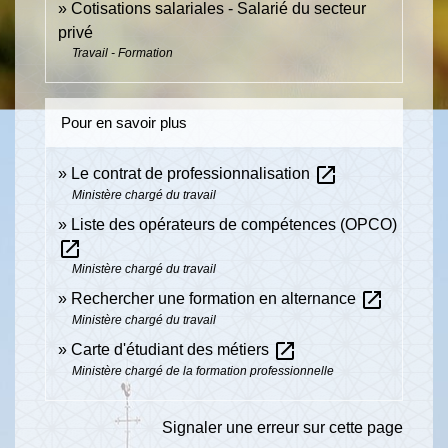
Cotisations salariales - Salarié du secteur
privé
Travail - Formation
Pour en savoir plus
open_in_new
Le contrat de professionnalisation
Ministère chargé du travail
Liste des opérateurs de compétences (OPCO)
open_in_new
Ministère chargé du travail
open_in_new
Rechercher une formation en alternance
Ministère chargé du travail
open_in_new
Carte d'étudiant des métiers
Ministère chargé de la formation professionnelle
Signaler une erreur sur cette page