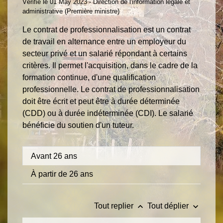
Vérifié le 01 May 2023 - Direction de l'information légale et
administrative (Première ministre)
Le contrat de professionnalisation est un contrat
de travail en alternance entre un employeur du
secteur privé et un salarié répondant à certains
critères. Il permet l'acquisition, dans le cadre de la
formation continue, d'une qualification
professionnelle. Le contrat de professionnalisation
doit être écrit et peut être à durée déterminée
(CDD) ou à durée indéterminée (CDI). Le salarié
bénéficie du soutien d'un tuteur.
Avant 26 ans
À partir de 26 ans
keyboard_arrow_up
keyboard_arrow_down
Tout replier
Tout déplier