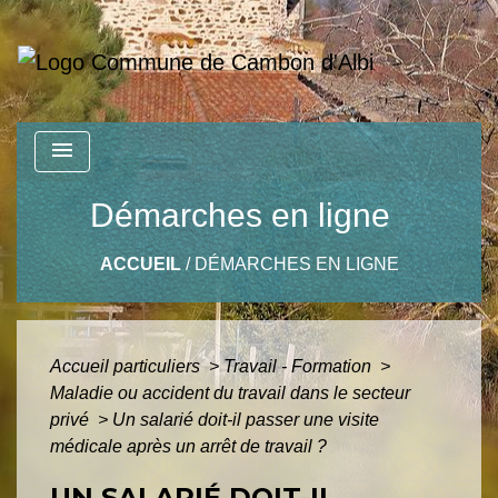
menu
Démarches en ligne
ACCUEIL
/
DÉMARCHES EN LIGNE
Accueil particuliers
>
Travail - Formation
>
Maladie ou accident du travail dans le secteur
privé
>
Un salarié doit-il passer une visite
médicale après un arrêt de travail ?
UN SALARIÉ DOIT-IL