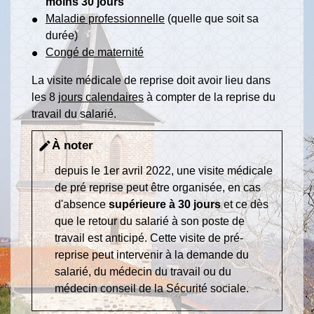
moins 30 jours
Maladie professionnelle
(quelle que soit sa
durée)
Congé de maternité
La visite médicale de reprise doit avoir lieu dans
les 8
jours calendaires
à compter de la reprise du
travail du salarié.
À noter
edit
depuis le 1
er
avril 2022, une visite médicale
de pré reprise peut être organisée, en cas
d'absence
supérieure à 30 jours
et ce dès
que le retour du salarié à son poste de
travail est anticipé. Cette visite de pré-
reprise peut intervenir à la demande du
salarié, du médecin du travail ou du
médecin conseil de la Sécurité sociale.