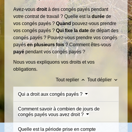
Avez-vous
droit
à des congés payés pendant
votre contrat de travail ? Quelle est la
durée
de
vos congés payés ?
Quand
pouvez-vous prendre
vos congés payés ?
Qui fixe la date
de départ des
congés payés ? Pouvez-vous prendre vos congés
payés
en plusieurs fois
? Comment êtes-vous
payé
pendant vos congés payés ?
Nous vous expliquons vos droits et vos
obligations.
keyboard_arrow_up
keyboard_arrow_down
Tout replier
Tout déplier
Qui a droit aux congés payés ?
Comment savoir à combien de jours de
congés payés vous avez droit ?
Quelle est la période prise en compte