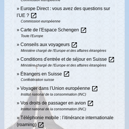
Europe Direct : vous avez des questions sur
open_in_new
l'UE ?
Commission européenne
open_in_new
Carte de l'Espace Schengen
Toute l'Europe
open_in_new
Conseils aux voyageurs
Ministère chargé de l'Europe et des affaires étrangères
open_in_new
Conditions d'entrée et de séjour en Suisse
Ministère chargé de l'Europe et des affaires étrangères
open_in_new
Étrangers en Suisse
Confédération suisse
open_in_new
Voyager dans l'Union européenne
Institut national de la consommation (INC)
open_in_new
Vos droits de passager en avion
Institut national de la consommation (INC)
Téléphonie mobile : l'itinérance internationale
open_in_new
(roaming)