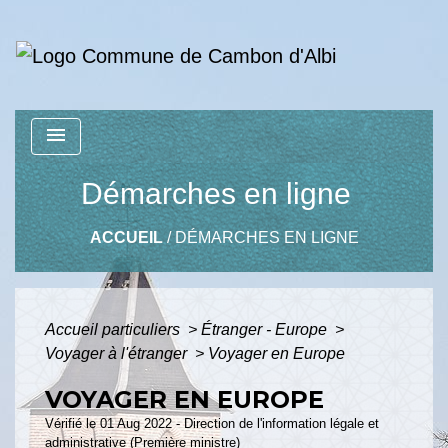
menu
Démarches en ligne
ACCUEIL
/
DÉMARCHES EN LIGNE
Accueil particuliers
>
Étranger - Europe
>
Voyager à l'étranger
>
Voyager en Europe
VOYAGER EN EUROPE
Vérifié le 01 Aug 2022 - Direction de l'information légale et
administrative (Première ministre)