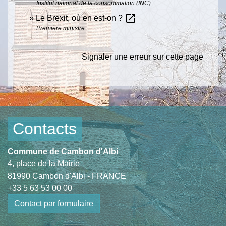
Institut national de la consommation (INC)
open_in_new
Le Brexit, où en est-on ?
Première ministre
Signaler une erreur sur cette page
Contacts
Commune de Cambon d'Albi
4, place de la Mairie
81990 Cambon d'Albi - FRANCE
+33 5 63 53 00 00
Contact par formulaire