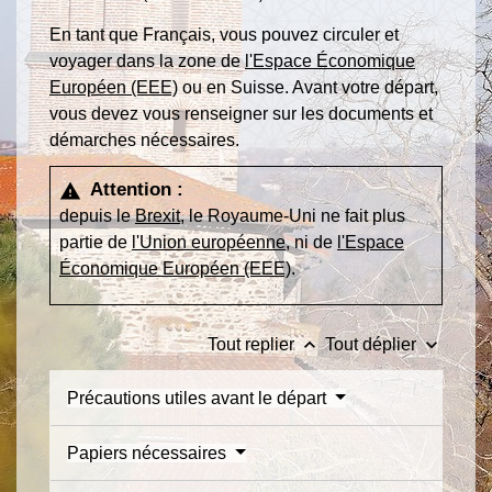
En tant que Français, vous pouvez circuler et
voyager dans la zone de
l'Espace Économique
Européen (EEE)
ou en Suisse. Avant votre départ,
vous devez vous renseigner sur les documents et
démarches nécessaires.
Attention :
warning
depuis le
Brexit
, le Royaume-Uni ne fait plus
partie de
l'Union européenne
, ni de
l'Espace
Économique Européen (EEE)
.
keyboard_arrow_up
keyboard_arrow_down
Tout replier
Tout déplier
Précautions utiles avant le départ
Papiers nécessaires