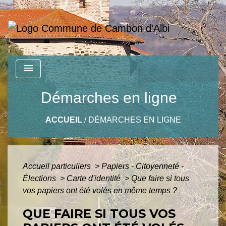
menu
Démarches en ligne
ACCUEIL
/
DÉMARCHES EN LIGNE
Accueil particuliers
>
Papiers - Citoyenneté -
Élections
>
Carte d'identité
>
Que faire si tous
vos papiers ont été volés en même temps ?
QUE FAIRE SI TOUS VOS