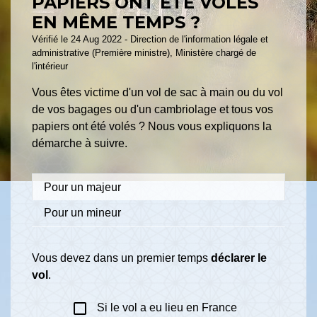
PAPIERS ONT ÉTÉ VOLÉS
EN MÊME TEMPS ?
Vérifié le 24 Aug 2022 - Direction de l'information légale et
administrative (Première ministre), Ministère chargé de
l'intérieur
Vous êtes victime d'un vol de sac à main ou du vol
de vos bagages ou d'un cambriolage et tous vos
papiers ont été volés ? Nous vous expliquons la
démarche à suivre.
Pour un majeur
Pour un mineur
Vous devez dans un premier temps
déclarer le
vol
.
check_box_outline_blank
Si le vol a eu lieu en France