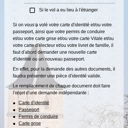
check_box_outline_blank
Si le vol a eu lieu à l'étranger
Si on vous a volé votre carte d'identité et/ou votre
passeport, ainsi que votre permis de conduire
et/ou votre carte grise et/ou votre carte Vitale et/ou
votre carte d'électeur et/ou votre livret de famille, il
faut d'abord demander une nouvelle carte
d'identité ou un nouveau passeport.
En effet, pour la demande des autres documents, il
faudra présenter une pièce d'identité valide.
Le remplacement de chaque document doit faire
l'objet d'une demande indépendante :
Carte d'identité
Passeport
Permis de conduire
Carte grise