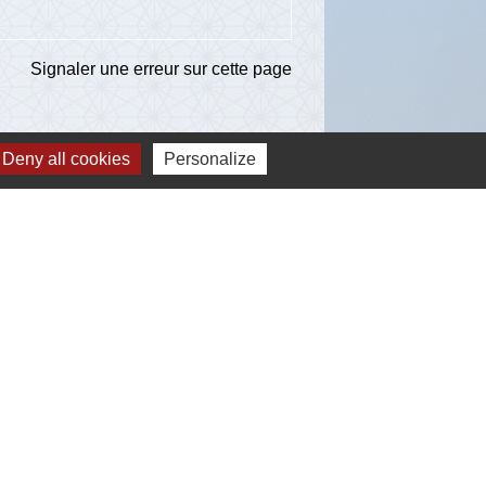
Signaler une erreur sur cette page
Deny all cookies
Personalize
ns
té d'Agglomération de l'Albigeois (C2A)
ent du Tarn
ccitanie
re du Tarn