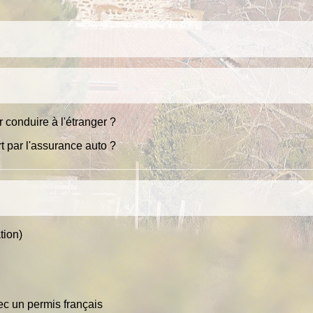
r conduire à l'étranger ?
rt par l'assurance auto ?
tion)
c un permis français