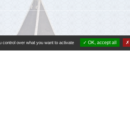
 control over what you want to activate
OK, accept all
Lie
Communau
Départem
Région O
Préfectu