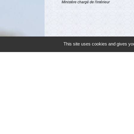
Ministère chargé de l'intérieur
This site uses cookies and gives you
Contacts
Commune de Cambon d'Albi
4, place de la Mairie
81990 Cambon d'Albi - FRANCE
+33 5 63 53 00 00
Contact par formulaire