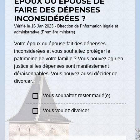
ÉPOUX OU ÉPOUSE DE
FAIRE DES DÉPENSES
INCONSIDÉRÉES ?
Vérifié le 16 Jan 2023 - Direction de l'information légale et
administrative (Première ministre)
Votre époux ou épouse fait des dépenses
inconsidérées et vous souhaitez protéger le
patrimoine de votre famille ? Vous pouvez agir en
justice si les dépenses sont manifestement
déraisonnables. Vous pouvez aussi décider de
divorcer.
check_box_outline_blank
Vous souhaitez rester marié(e)
check_box_outline_blank
Vous voulez divorcer