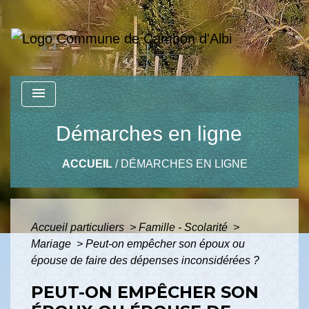
menu
Démarches en ligne
ACCUEIL
/
DÉMARCHES EN LIGNE
Accueil particuliers
>
Famille - Scolarité
>
Mariage
>
Peut-on empêcher son époux ou
épouse de faire des dépenses inconsidérées ?
PEUT-ON EMPÊCHER SON