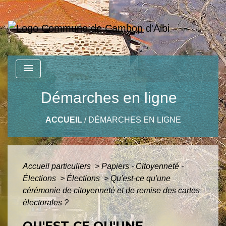
menu
Démarches en ligne
ACCUEIL
/
DÉMARCHES EN LIGNE
Accueil particuliers
>
Papiers - Citoyenneté -
Élections
>
Élections
>
Qu'est-ce qu'une
cérémonie de citoyenneté et de remise des cartes
électorales ?
QU'EST-CE QU'UNE