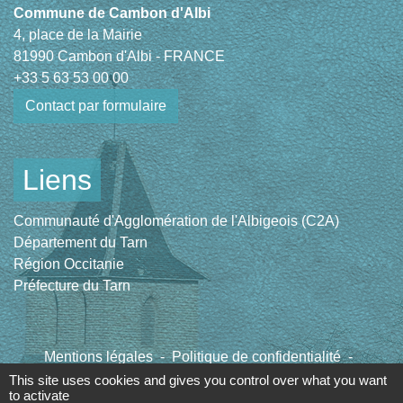
Commune de Cambon d'Albi
4, place de la Mairie
81990 Cambon d'Albi - FRANCE
+33 5 63 53 00 00
Contact par formulaire
Liens
Communauté d'Agglomération de l'Albigeois (C2A)
Département du Tarn
Région Occitanie
Préfecture du Tarn
Mentions légales
-
Politique de confidentialité
-
Accessibilité
-
Plan du site
-
Gestion des cookies
This site uses cookies and gives you control over what you want
to activate