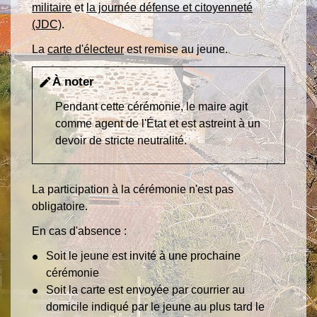
militaire
et
la journée défense et citoyenneté
(JDC)
.
La
carte d'électeur
est remise au jeune.
À noter
edit
Pendant cette cérémonie, le maire agit
comme agent de l'État et est astreint à un
devoir de stricte neutralité.
La participation à la cérémonie n'est pas
obligatoire.
En cas d'absence :
Soit le jeune est invité à une prochaine
cérémonie
Soit la carte est envoyée par courrier au
domicile indiqué par le jeune au plus tard le