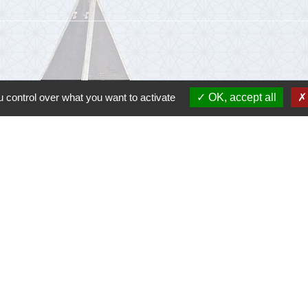
 control over what you want to activate
OK, accept all
Lie
Communau
Départem
Région O
Préfectu
-
Politique de confidentialité
-
Accessibilité
-
Plan du site
-
G