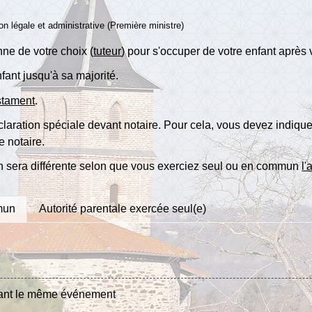
ion légale et administrative (Première ministre)
ne de votre choix (
tuteur
) pour s'occuper de votre enfant après 
fant jusqu'à sa majorité.
stament
.
laration spéciale devant notaire. Pour cela, vous devez indique
e notaire.
on sera différente selon que vous exerciez seul ou en commun
l'
mun
Autorité parentale exercée seul(e)
ant le même événement