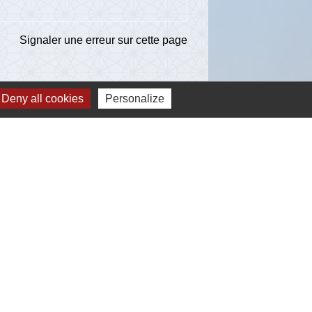
Signaler une erreur sur cette page
Deny all cookies
Personalize
ns
té d'Agglomération de l'Albigeois (C2A)
ent du Tarn
ccitanie
re du Tarn
estion des cookies