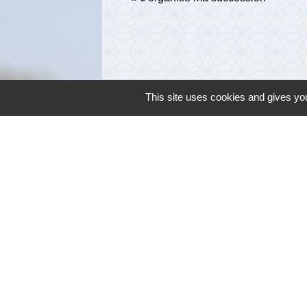
This site uses cookies and gives you
Contacts
Commune de Cambon d'Albi
4, place de la Mairie
81990 Cambon d'Albi - FRANCE
+33 5 63 53 00 00
Contact par formulaire
Mentions légales