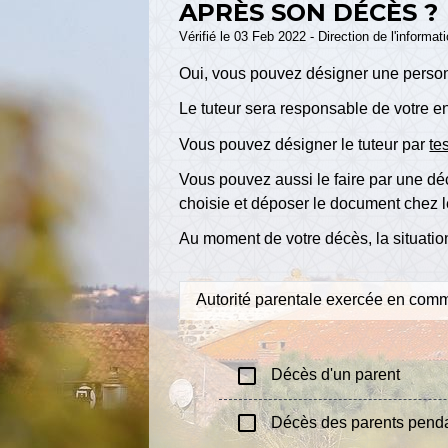
APRÈS SON DÉCÈS ?
Vérifié le 03 Feb 2022 - Direction de l'informat
Oui, vous pouvez désigner une person
Le tuteur sera responsable de votre en
Vous pouvez désigner le tuteur par
te
Vous pouvez aussi le faire par une déc
choisie et déposer le document chez l
Au moment de votre décès, la situati
Autorité parentale exercée en com
check_box_outline_blank
Décès d'un parent
check_box_outline_blank
Décès des parents pend