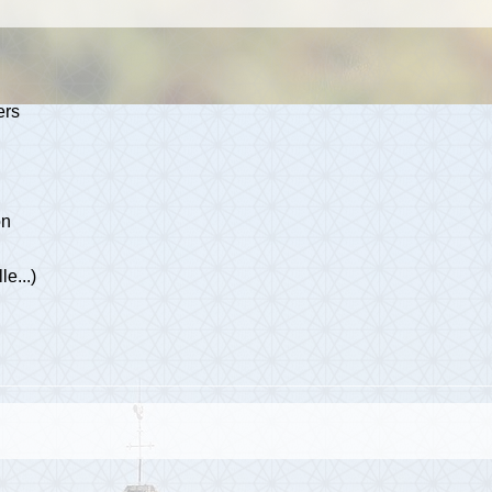
ers
on
le...)