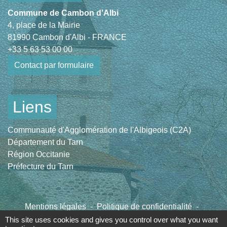
Commune de Cambon d'Albi
4, place de la Mairie
81990 Cambon d'Albi - FRANCE
+33 5 63 53 00 00
Contact par formulaire
Liens
Communauté d'Agglomération de l'Albigeois (C2A)
Département du Tarn
Région Occitanie
Préfecture du Tarn
Mentions légales
-
Politique de confidentialité
-
Accessibilité
-
Plan du site
-
Gestion des cookies
This site uses cookies and gives you control over what you want