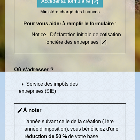
open_in_new
Accéder au formulaire
Ministère chargé des finances
Pour vous aider à remplir le formulaire :
Notice - Déclaration initiale de cotisation
open_in_new
foncière des entreprises
Où s’adresser ?
arrow_right
Service des impôts des
entreprises (SIE)
À noter
edit
l'année suivant celle de la création (1
ère
année d'imposition), vous bénéficiez d'une
réduction de
50 %
de votre base