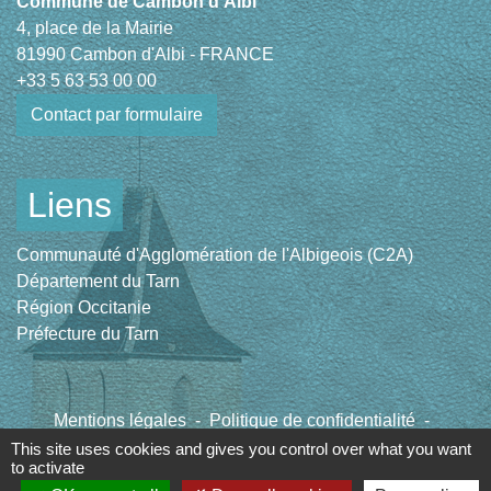
Commune de Cambon d'Albi
4, place de la Mairie
81990 Cambon d'Albi - FRANCE
+33 5 63 53 00 00
Contact par formulaire
Liens
Communauté d'Agglomération de l'Albigeois (C2A)
Département du Tarn
Région Occitanie
Préfecture du Tarn
Mentions légales
-
Politique de confidentialité
-
Accessibilité
-
Plan du site
-
Gestion des cookies
This site uses cookies and gives you control over what you want
to activate