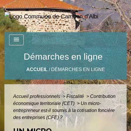
menu
Démarches en ligne
ACCUEIL
/
DÉMARCHES EN LIGNE
Accueil professionnels
>
Fiscalité
>
Contribution
économique territoriale (CET)
>
Un micro-
entrepreneur est-il soumis à la cotisation foncière
des entreprises (CFE) ?
UN MICRO-