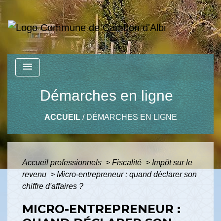
menu
Démarches en ligne
ACCUEIL
/
DÉMARCHES EN LIGNE
Accueil professionnels
>
Fiscalité
>
Impôt sur le
revenu
>
Micro-entrepreneur : quand déclarer son
chiffre d'affaires ?
MICRO-ENTREPRENEUR :