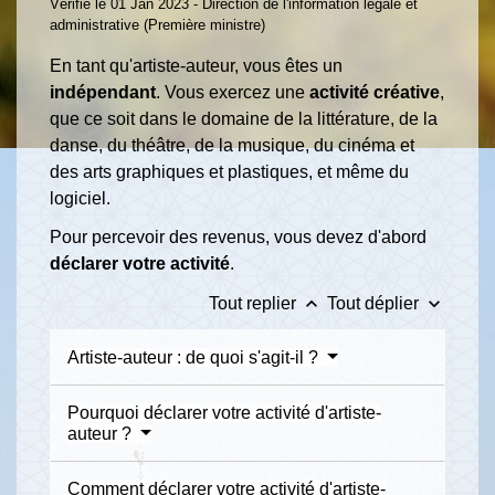
Vérifié le 01 Jan 2023 - Direction de l'information légale et
administrative (Première ministre)
En tant qu'artiste-auteur, vous êtes un
indépendant
. Vous exercez une
activité créative
,
que ce soit dans le domaine de la littérature, de la
danse, du théâtre, de la musique, du cinéma et
des arts graphiques et plastiques, et même du
logiciel.
Pour percevoir des revenus, vous devez d'abord
déclarer votre activité
.
keyboard_arrow_up
keyboard_arrow_down
Tout replier
Tout déplier
Artiste-auteur : de quoi s'agit-il ?
Pourquoi déclarer votre activité d'artiste-
auteur ?
Comment déclarer votre activité d'artiste-