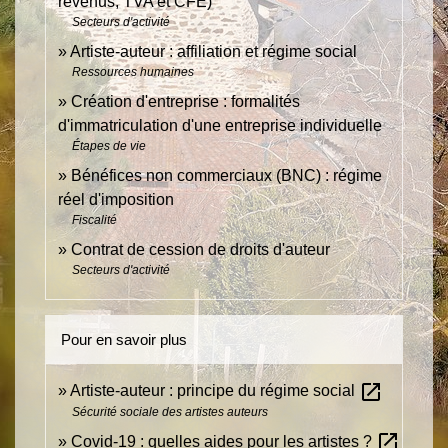
revenus, TVA et CFE)
Secteurs d'activité
Artiste-auteur : affiliation et régime social
Ressources humaines
Création d'entreprise : formalités
d'immatriculation d'une entreprise individuelle
Étapes de vie
Bénéfices non commerciaux (BNC) : régime
réel d'imposition
Fiscalité
Contrat de cession de droits d'auteur
Secteurs d'activité
Pour en savoir plus
open_in_new
Artiste-auteur : principe du régime social
Sécurité sociale des artistes auteurs
open_in_new
Covid-19 : quelles aides pour les artistes ?