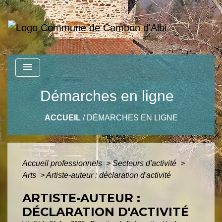
menu
Démarches en ligne
ACCUEIL
/
DÉMARCHES EN LIGNE
Accueil professionnels
>
Secteurs d'activité
>
Arts
>
Artiste-auteur : déclaration d'activité
ARTISTE-AUTEUR :
DÉCLARATION D'ACTIVITÉ